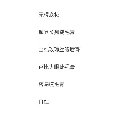
美白补水套装
无瑕底妆
摩登长翘睫毛膏
金纯玫瑰丝缎唇膏
芭比大眼睫毛膏